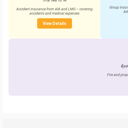
รักษาพยาบาล
Group insur
Accident insurance from AIA and LMG – covering
AI
accidents and medical expenses
View Details
คุ้
Fire and prop